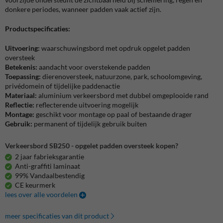
donkere periodes, wanneer padden vaak actief zijn.
Productspecificaties:
Uitvoering:
waarschuwingsbord met opdruk opgelet padden
oversteek
Betekenis:
aandacht voor overstekende padden
Toepassing:
dierenoversteek, natuurzone, park, schoolomgeving,
privédomein of tijdelijke paddenactie
Materiaal:
aluminium verkeersbord met dubbel omgeplooide rand
Reflectie:
reflecterende uitvoering mogelijk
Montage:
geschikt voor montage op paal of bestaande drager
Gebruik:
permanent of tijdelijk gebruik buiten
Verkeersbord SB250 - opgelet padden oversteek kopen?
2 jaar fabrieksgarantie
Anti-graffiti laminaat
99% Vandaalbestendig
CE keurmerk
lees over alle voordelen
meer specificaties van dit product