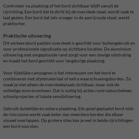
Controleer na plaatsing of het bord zichtbaar blijft vanuit de
rijrichting. Een bord dat te dicht bij de oversteek staat, wordt vaak te
laat gezien. Een bord dat iets vroeger in de aanrijroute staat, werkt
praktischer.
Praktische uitvoering
Dit verkeersbord padden oversteek is geschikt voor buitengebruik en
voor professionele signalisatie op zichtbare locaties. De aluminium
uitvoering met omgeplooide rand zorgt voor een stevige uitstraling
en maakt het bord geschikt voor langdurige plaatsing.
Voor tijdelijke campagnes is het interessant om het bord te
combineren met afzetmateriaal of extra waarschuwingsborden. Zo
maak je niet alleen de oversteekplaats zichtbaar, maar ook de
volledige zone eromheen. Dat is nuttig bij acties rond natuurbeheer,
schoolprojecten of lokale sensibilisering.
Gebruik duidelijke en sobere plaatsing. Eén goed geplaatst bord vóór
de risicozone werkt vaak beter dan meerdere borden die elkaar
visueel overlappen. Op grotere sites kan je wel in beide rijrichtingen
een bord voorzien.