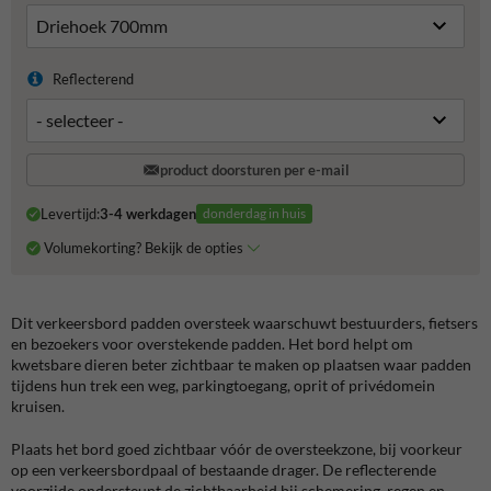
Reflecterend
product doorsturen per e-mail
Levertijd:
3-4 werkdagen
donderdag in huis
Volumekorting? Bekijk de opties
Dit verkeersbord padden oversteek waarschuwt bestuurders, fietsers
en bezoekers voor overstekende padden. Het bord helpt om
kwetsbare dieren beter zichtbaar te maken op plaatsen waar padden
tijdens hun trek een weg, parkingtoegang, oprit of privédomein
kruisen.
Plaats het bord goed zichtbaar vóór de oversteekzone, bij voorkeur
op een verkeersbordpaal of bestaande drager. De reflecterende
voorzijde ondersteunt de zichtbaarheid bij schemering, regen en