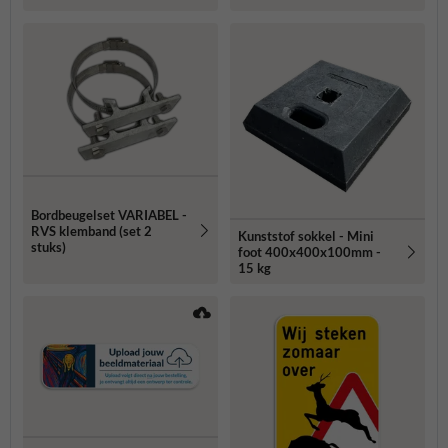
Bordbeugelset VARIABEL -
RVS klemband (set 2
Kunststof sokkel - Mini
stuks)
foot 400x400x100mm -
15 kg