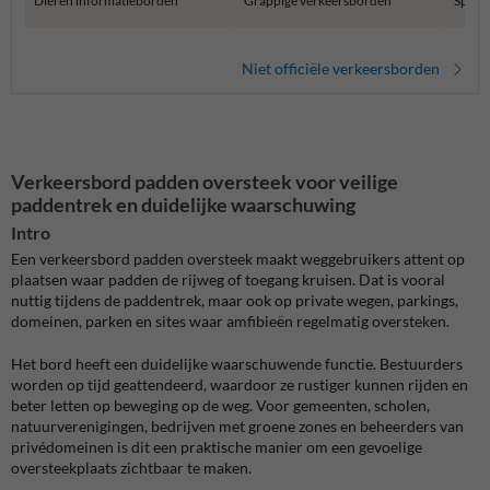
Dieren informatieborden
Grappige verkeersborden
Speci
Niet officiële verkeersborden
Verkeersbord padden oversteek voor veilige
paddentrek en duidelijke waarschuwing
Intro
Een verkeersbord padden oversteek maakt weggebruikers attent op
plaatsen waar padden de rijweg of toegang kruisen. Dat is vooral
nuttig tijdens de paddentrek, maar ook op private wegen, parkings,
domeinen, parken en sites waar amfibieën regelmatig oversteken.
Het bord heeft een duidelijke waarschuwende functie. Bestuurders
worden op tijd geattendeerd, waardoor ze rustiger kunnen rijden en
beter letten op beweging op de weg. Voor gemeenten, scholen,
natuurverenigingen, bedrijven met groene zones en beheerders van
privédomeinen is dit een praktische manier om een gevoelige
oversteekplaats zichtbaar te maken.